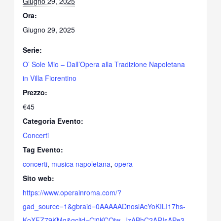
Giugno 29, 2025
Ora:
Giugno 29, 2025
Serie:
O’ Sole Mio – Dall’Opera alla Tradizione Napoletana
in Villa Fiorentino
Prezzo:
€45
Categoria Evento:
Concerti
Tag Evento:
concerti
,
musica napoletana
,
opera
Sito web:
https://www.operainroma.com/?
gad_source=1&gbraid=0AAAAADnoslAcYoKILI17hs-
KoXFZ79KMq&gclid=Cj0KCQjw_JzABhC2ARIsAPe3