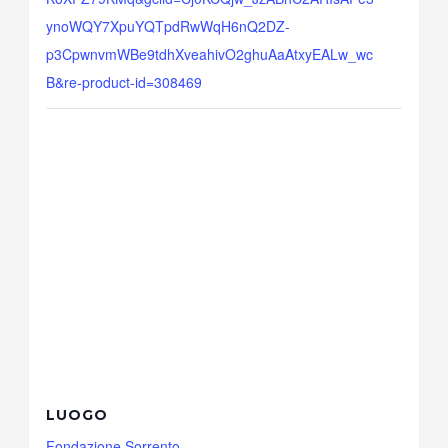
ynoWQY7XpuYQTpdRwWqH6nQ2DZ-
p3CpwnvmWBe9tdhXveahivO2ghuAaAtxyEALw_wc
B&re-product-id=308469
LUOGO
Fondazione Sorrento