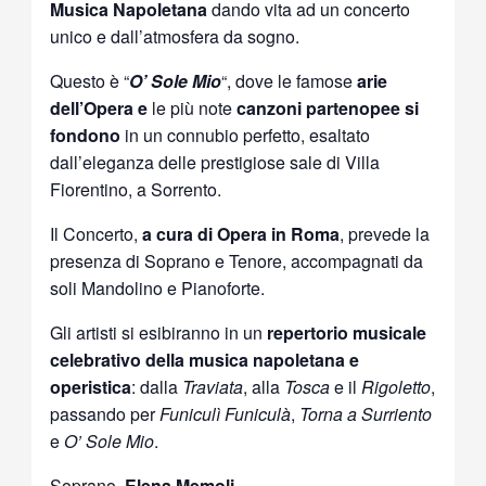
Musica Napoletana
dando vita ad un concerto
unico e dall’atmosfera da sogno.
Questo è “
O’ Sole Mio
“, dove le famose
arie
dell’Opera e
le più note
canzoni partenopee si
fondono
in un connubio perfetto, esaltato
dall’eleganza delle prestigiose sale di Villa
Fiorentino, a Sorrento.
Il Concerto,
a cura di Opera in Roma
, prevede la
presenza di Soprano e Tenore, accompagnati da
soli Mandolino e Pianoforte.
Gli artisti si esibiranno in un
repertorio musicale
celebrativo della musica napoletana e
operistica
: dalla
Traviata
, alla
Tosca
e il
Rigoletto
,
passando per
Funiculì Funiculà
,
Torna a Surriento
e
O’ Sole Mio
.
Soprano,
Elena Memoli