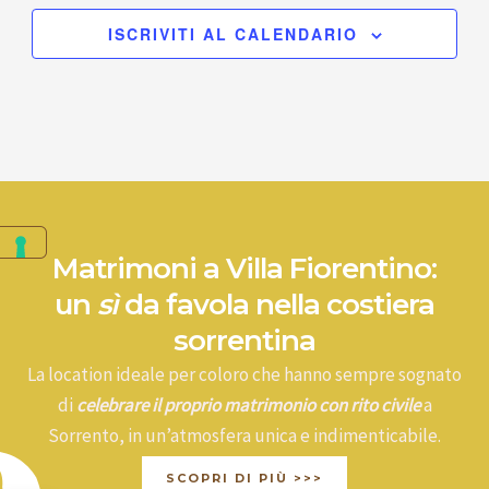
ISCRIVITI AL CALENDARIO
Matrimoni a Villa Fiorentino:
un
sì
da favola nella costiera
sorrentina
La location ideale per coloro che hanno sempre sognato
di
celebrare il proprio matrimonio con rito civile
a
Sorrento, in un’atmosfera unica e indimenticabile.
SCOPRI DI PIÙ >>>