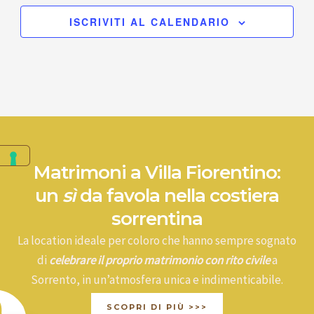
ISCRIVITI AL CALENDARIO
Matrimoni a Villa Fiorentino:
un
sì
da favola nella costiera
sorrentina
La location ideale per coloro che hanno sempre sognato
di
celebrare il proprio matrimonio con rito civile
a
Sorrento, in un’atmosfera unica e indimenticabile.
SCOPRI DI PIÙ >>>