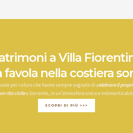
trimoni a Villa Fiorenti
 favola nella costiera so
ideale per coloro che hanno sempre sognato di
celebrare il prop
on rito civile
a Sorrento, in un’atmosfera unica e indimenticabil
SCOPRI DI PIÙ >>>