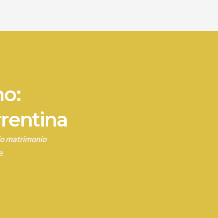
no:
rrentina
rio matrimonio
e.