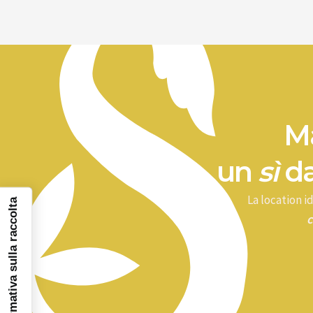
Ma
un
sì
da
La location 
Informativa sulla raccolta
c