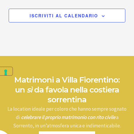
ISCRIVITI AL CALENDARIO
Matrimoni a Villa Fiorentino:
un
sì
da favola nella costiera
sorrentina
La location ideale per coloro che hanno sempre sognato
di
celebrare il proprio matrimonio con rito civile
a
Sorrento, in un’atmosfera unica e indimenticabile.