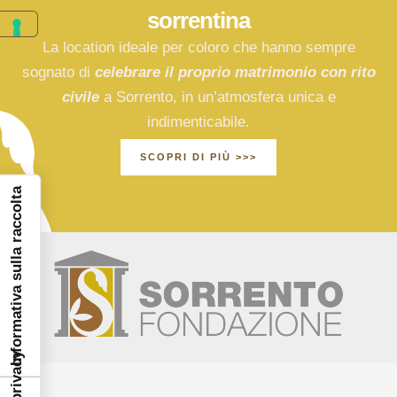
sorrentina
La location ideale per coloro che hanno sempre
sognato di
celebrare il proprio matrimonio con rito
civile
a Sorrento, in un’atmosfera unica e
indimenticabile.
SCOPRI DI PIÙ >>>
Informativa sulla raccolta