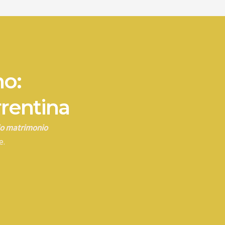
no:
rrentina
rio matrimonio
e.