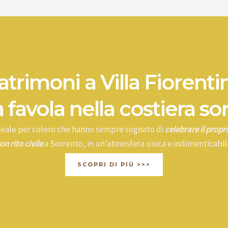
trimoni a Villa Fiorenti
 favola nella costiera so
ideale per coloro che hanno sempre sognato di
celebrare il prop
on rito civile
a Sorrento, in un’atmosfera unica e indimenticabil
SCOPRI DI PIÙ >>>