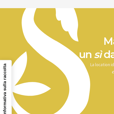
Ma
un
sì
da
La location 
Informativa sulla raccolta
c