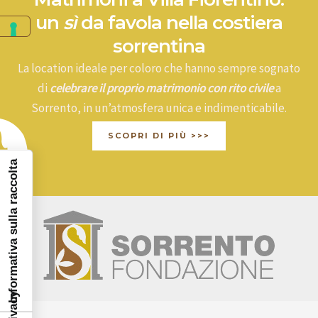
un
sì
da favola nella costiera
sorrentina
La location ideale per coloro che hanno sempre sognato
di
celebrare il proprio matrimonio con rito civile
a
Sorrento, in un’atmosfera unica e indimenticabile.
SCOPRI DI PIÙ >>>
Informativa sulla raccolta