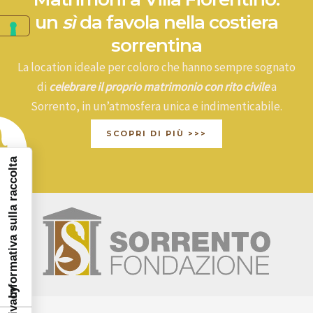
un
sì
da favola nella costiera
sorrentina
La location ideale per coloro che hanno sempre sognato
di
celebrare il proprio matrimonio con rito civile
a
Sorrento, in un’atmosfera unica e indimenticabile.
SCOPRI DI PIÙ >>>
Informativa sulla raccolta