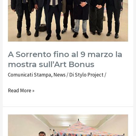
la
mostra
sull’Art
Bonus
A Sorrento fino al 9 marzo la
mostra sull’Art Bonus
Comunicati Stampa
,
News
/ Di
Stylo Project
/
Read More »
Accordo
tra
Fondazione