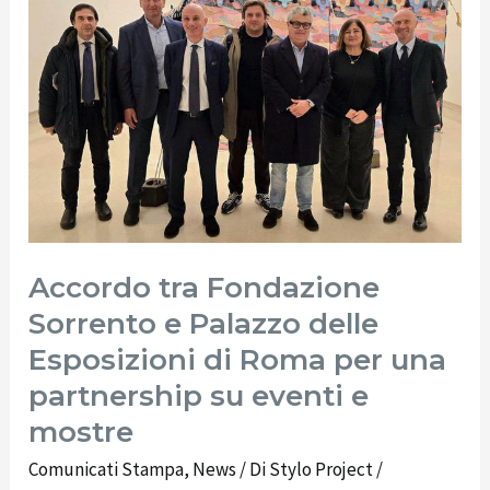
Sorrento
e
Palazzo
delle
Esposizioni
di
Roma
per
una
Accordo tra Fondazione
partnership
Sorrento e Palazzo delle
su
Esposizioni di Roma per una
eventi
partnership su eventi e
e
mostre
mostre
Comunicati Stampa
,
News
/ Di
Stylo Project
/