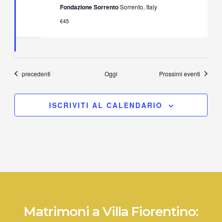
Tradizione
Fondazione Sorrento
Sorrento, Italy
Napoletana
in
€45
Villa
Fiorentino
Eventi
precedenti
Oggi
Prossimi eventi
ISCRIVITI AL CALENDARIO
Matrimoni a Villa Fiorentino: