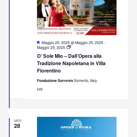
Segnalati
Maggio 25, 2025 @ Maggio 25, 2025
-
O’
Maggio 25, 2025
Sole
O’ Sole Mio – Dall’Opera alla
Mio
–
Tradizione Napoletana in Villa
Dall’Opera
Fiorentino
alla
Tradizione
Fondazione Sorrento
Sorrento, Italy
Napoletana
in
€45
Villa
Fiorentino
MER
28