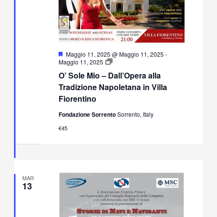
Segnalati
Maggio 11, 2025 @ Maggio 11, 2025
-
O’
Maggio 11, 2025
Sole
O’ Sole Mio – Dall’Opera alla
Mio
–
Tradizione Napoletana in Villa
Dall’Opera
Fiorentino
alla
Tradizione
Fondazione Sorrento
Sorrento, Italy
Napoletana
in
€45
Villa
Fiorentino
MAR
13