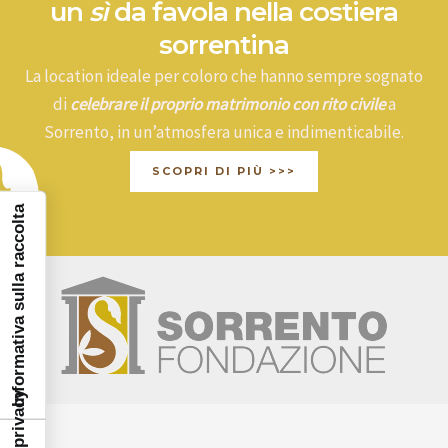
un
sì
da favola nella costiera
sorrentina
La location ideale per coloro che hanno sempre sognato
di
celebrare il proprio matrimonio con rito civile
a
Sorrento, in un’atmosfera unica e indimenticabile.
SCOPRI DI PIÙ >>>
Informativa sulla raccolta