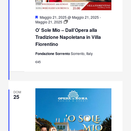
Segnalati
Maggio 21, 2025 @ Maggio 21, 2025
-
O’
Maggio 21, 2025
Sole
O’ Sole Mio – Dall’Opera alla
Mio
–
Tradizione Napoletana in Villa
Dall’Opera
Fiorentino
alla
Tradizione
Fondazione Sorrento
Sorrento, Italy
Napoletana
in
€45
Villa
Fiorentino
DOM
25