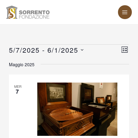
Vai
MA
al
ME
contenuto
Eventi
5/7/2025
 - 
6/1/2025
Vist
Eve
LISTA
Vis
Nav
Seleziona
Maggio 2025
Nav
la
data.
MER
7