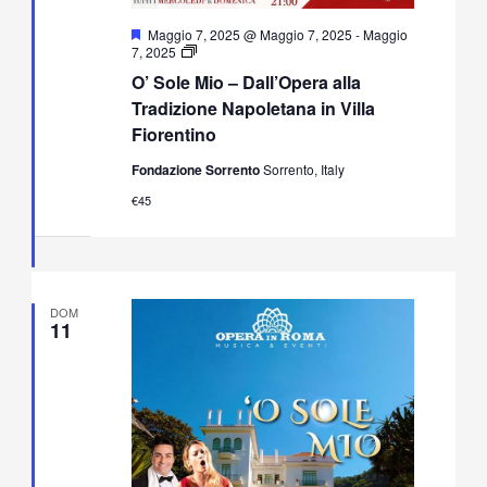
Segnalati
Maggio 7, 2025 @ Maggio 7, 2025
-
Maggio
O’
7, 2025
Sole
O’ Sole Mio – Dall’Opera alla
Mio
–
Tradizione Napoletana in Villa
Dall’Opera
Fiorentino
alla
Tradizione
Fondazione Sorrento
Sorrento, Italy
Napoletana
in
€45
Villa
Fiorentino
DOM
11