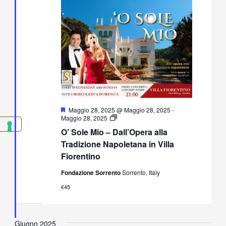
Segnalati
Maggio 28, 2025 @ Maggio 28, 2025
-
O’
Maggio 28, 2025
Sole
O’ Sole Mio – Dall’Opera alla
Mio
–
Tradizione Napoletana in Villa
Dall’Opera
Fiorentino
alla
Tradizione
Fondazione Sorrento
Sorrento, Italy
Napoletana
in
€45
Villa
Fiorentino
Giugno 2025