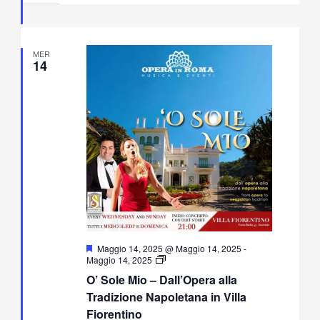
MER
14
Segnalati
Maggio 14, 2025 @ Maggio 14, 2025
-
O’
Maggio 14, 2025
Sole
O’ Sole Mio – Dall’Opera alla
Mio
–
Tradizione Napoletana in Villa
Dall’Opera
Fiorentino
alla