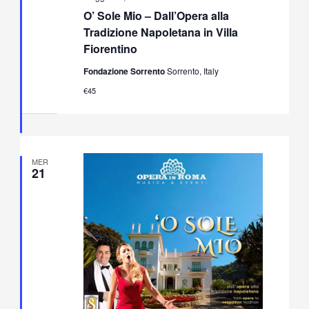
Sole
O’ Sole Mio – Dall’Opera alla
Mio
–
Tradizione Napoletana in Villa
Dall’Opera
Fiorentino
alla
Tradizione
Fondazione Sorrento
Sorrento, Italy
Napoletana
in
€45
Villa
Fiorentino
MER
21