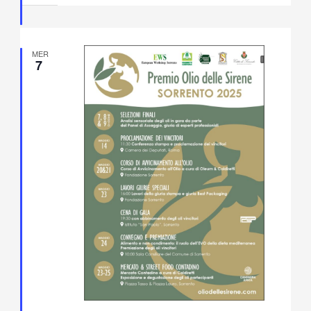
MER
7