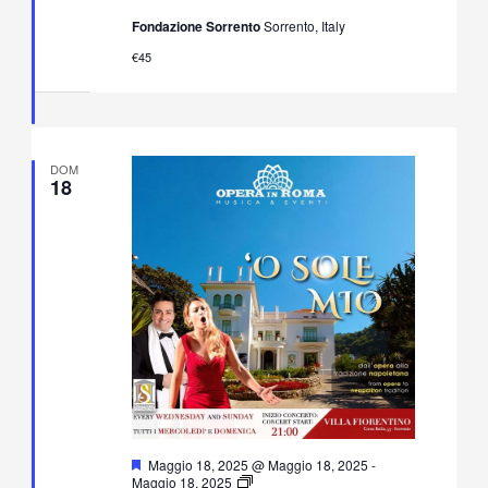
Tradizione
Fondazione Sorrento
Sorrento, Italy
Napoletana
in
€45
Villa
Fiorentino
DOM
18
Segnalati
Maggio 18, 2025 @ Maggio 18, 2025
-
O’
Maggio 18, 2025