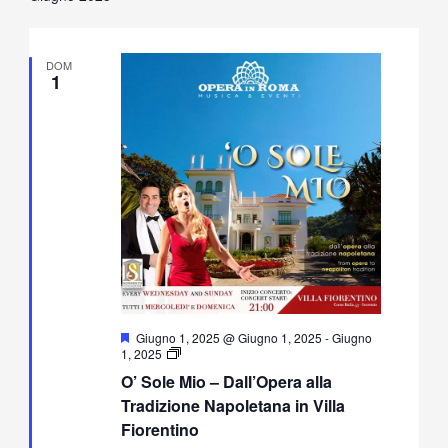
DOM
1
Segnalati
Giugno 1, 2025 @ Giugno 1, 2025
-
Giugno
O’
1, 2025
Sole
O’ Sole Mio – Dall’Opera alla
Mio
–
Tradizione Napoletana in Villa
Dall’Opera
Fiorentino
alla