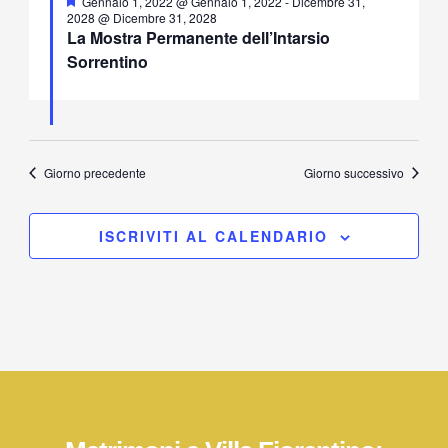
Segnalati
Gennaio 1, 2022 @ Gennaio 1, 2022
-
Dicembre 31,
2028 @ Dicembre 31, 2028
La Mostra Permanente dell’Intarsio
Sorrentino
Giorno precedente
Giorno successivo
ISCRIVITI AL CALENDARIO