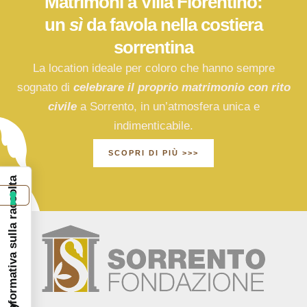
Matrimoni a Villa Fiorentino:
un
sì
da favola nella costiera
sorrentina
La location ideale per coloro che hanno sempre
sognato di
celebrare il proprio matrimonio con rito
civile
a Sorrento, in un’atmosfera unica e
indimenticabile.
SCOPRI DI PIÙ >>>
Informativa sulla raccolta