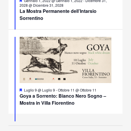
Segnalati
Gennaio 1, 2022 @ Gennaio 1, 2022
-
Dicembre 31,
2028 @ Dicembre 31, 2028
La Mostra Permanente dell’Intarsio
Sorrentino
Segnalati
Luglio 9 @ Luglio 9
-
Ottobre 11 @ Ottobre 11
Goya a Sorrento: Bianco Nero Sogno –
Mostra in Villa Fiorentino