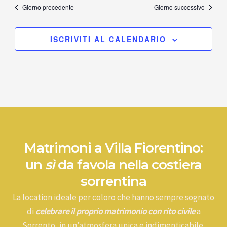
Giorno precedente
Giorno successivo
ISCRIVITI AL CALENDARIO
Matrimoni a Villa Fiorentino:
un
sì
da favola nella costiera
sorrentina
La location ideale per coloro che hanno sempre sognato
di
celebrare il proprio matrimonio con rito civile
a
Sorrento, in un’atmosfera unica e indimenticabile.