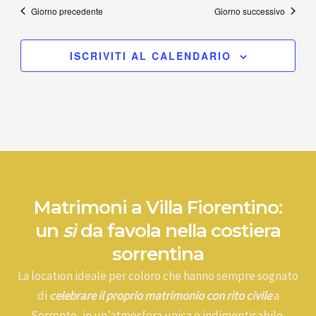
Giorno precedente
Giorno successivo
ISCRIVITI AL CALENDARIO
Matrimoni a Villa Fiorentino:
un
sì
da favola nella costiera
sorrentina
La location ideale per coloro che hanno sempre sognato
di
celebrare il proprio matrimonio con rito civile
a
Sorrento, in un’atmosfera unica e indimenticabile.