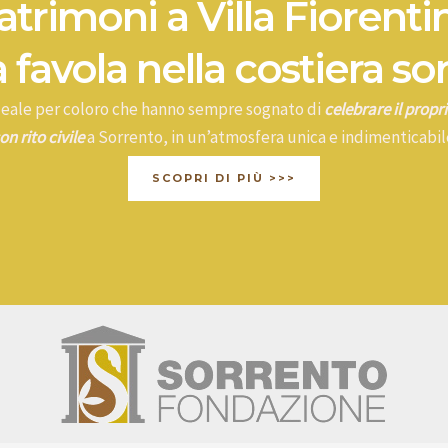
trimoni a Villa Fiorenti
 favola nella costiera so
ideale per coloro che hanno sempre sognato di
celebrare il prop
on rito civile
a Sorrento, in un’atmosfera unica e indimenticabil
SCOPRI DI PIÙ >>>