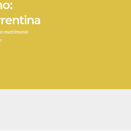
no:
rrentina
rio matrimonio
e.