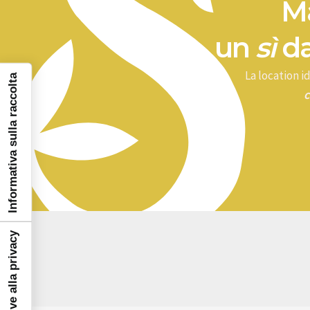
Ma
un
sì
da
La location 
Informativa sulla raccolta
c