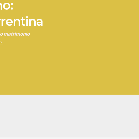
no:
rrentina
rio matrimonio
e.