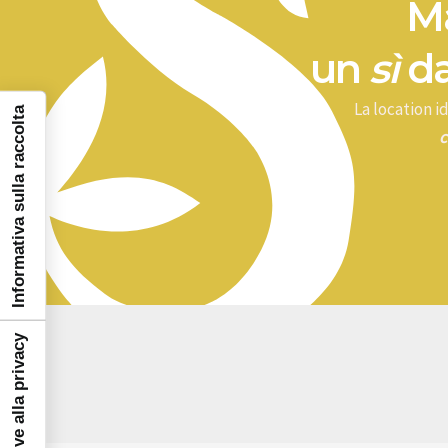
Ma
un
sì
da
La location 
Informativa sulla raccolta
c