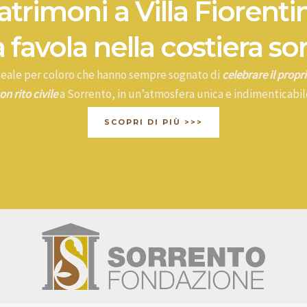
trimoni a Villa Fiorenti
 favola nella costiera so
ideale per coloro che hanno sempre sognato di
celebrare il prop
on rito civile
a Sorrento, in un’atmosfera unica e indimenticabil
SCOPRI DI PIÙ >>>