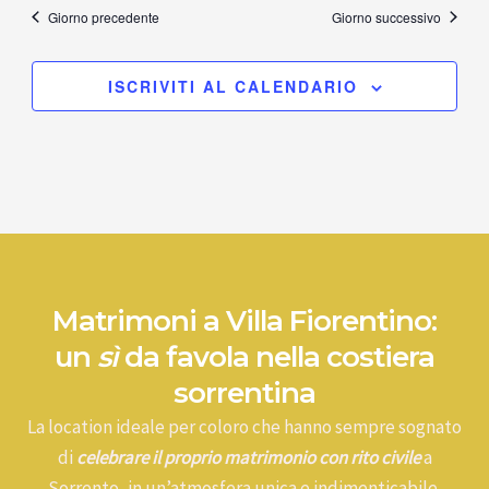
Giorno precedente
Giorno successivo
ISCRIVITI AL CALENDARIO
Matrimoni a Villa Fiorentino:
un
sì
da favola nella costiera
sorrentina
La location ideale per coloro che hanno sempre sognato
di
celebrare il proprio matrimonio con rito civile
a
Sorrento, in un’atmosfera unica e indimenticabile.