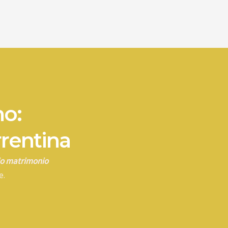
no:
rrentina
rio matrimonio
e.