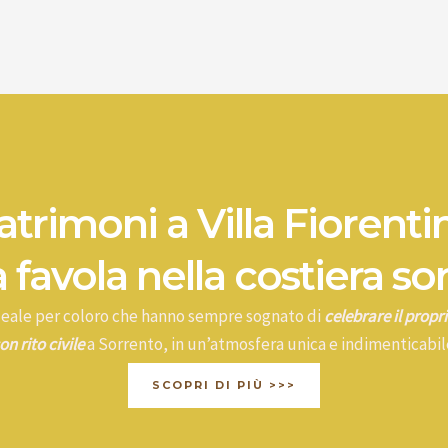
trimoni a Villa Fiorenti
 favola nella costiera so
ideale per coloro che hanno sempre sognato di
celebrare il prop
on rito civile
a Sorrento, in un’atmosfera unica e indimenticabil
SCOPRI DI PIÙ >>>