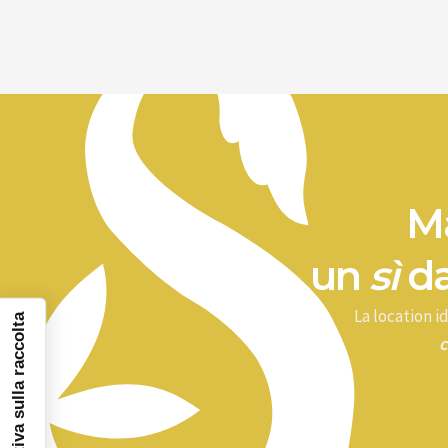
Ma
un
sì
da
La location 
Informativa sulla raccolta
c