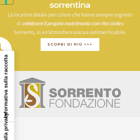
sorrentina
La location ideale per coloro che hanno sempre sognato
di
celebrare il proprio matrimonio con rito civile
a
Sorrento, in un’atmosfera unica e indimenticabile.
SCOPRI DI PIÙ >>>
Informativa sulla raccolta