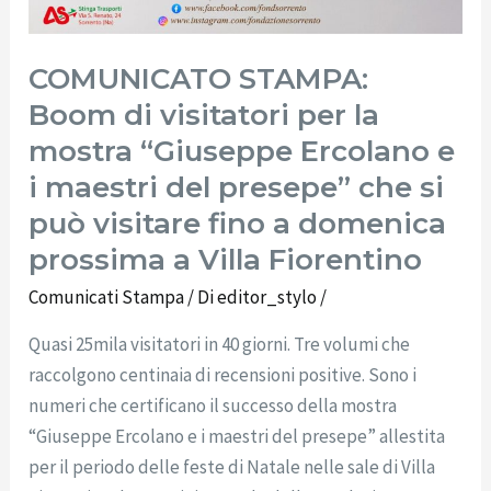
fino
a
COMUNICATO STAMPA:
domenica
prossima
Boom di visitatori per la
a
mostra “Giuseppe Ercolano e
Villa
i maestri del presepe” che si
Fiorentino
può visitare fino a domenica
prossima a Villa Fiorentino
Comunicati Stampa
/ Di
editor_stylo
/
Quasi 25mila visitatori in 40 giorni. Tre volumi che
raccolgono centinaia di recensioni positive. Sono i
numeri che certificano il successo della mostra
“Giuseppe Ercolano e i maestri del presepe” allestita
per il periodo delle feste di Natale nelle sale di Villa