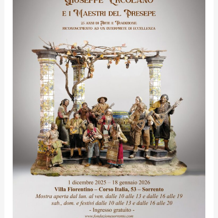
di
visitatori
per
la
mostra
“Giuseppe
Ercolano
e
i
maestri
del
presepe”
che
si
può
visitare