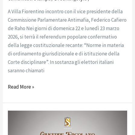
A Villa Fiorentino incontro con il vice presidente della
Commissione Parlamentare Antimafia, Federico Cafiero
de Raho Nei giorni di domenica 22 e lunedì 23 marzo
2026, si terrà il referendum popolare confermativo
della legge costituzionale recante: “Norme in materia
di ordinamento giurisdizionale e di istituzione della
Corte disciplinare”. In sostanza gli elettori italiani
saranno chiamati
Read More »
COMUNICATO
STAMPA:
Boom