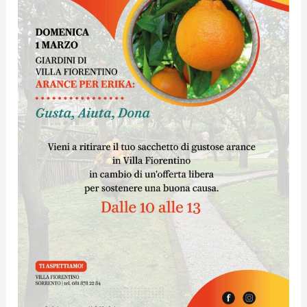
Fiorentino
distribuzione
di
arance
per
sostenere
le
cure
mediche
di
Erika