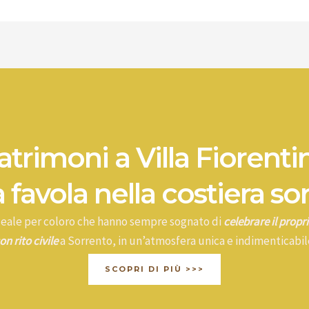
trimoni a Villa Fiorenti
 favola nella costiera so
ideale per coloro che hanno sempre sognato di
celebrare il prop
on rito civile
a Sorrento, in un’atmosfera unica e indimenticabil
SCOPRI DI PIÙ >>>