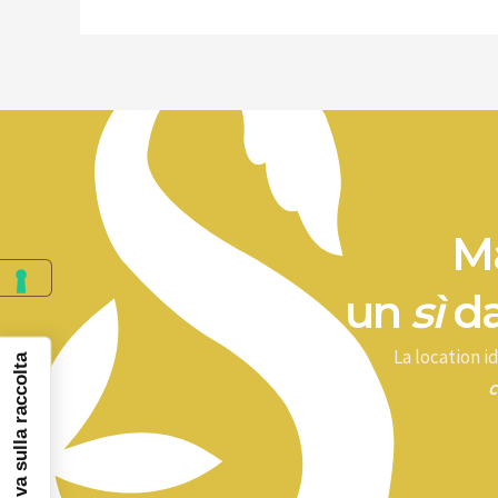
Ma
un
sì
da
La location 
Informativa sulla raccolta
c