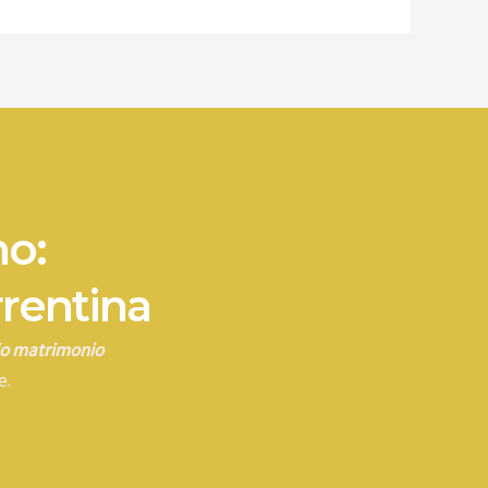
no:
rrentina
rio matrimonio
e.