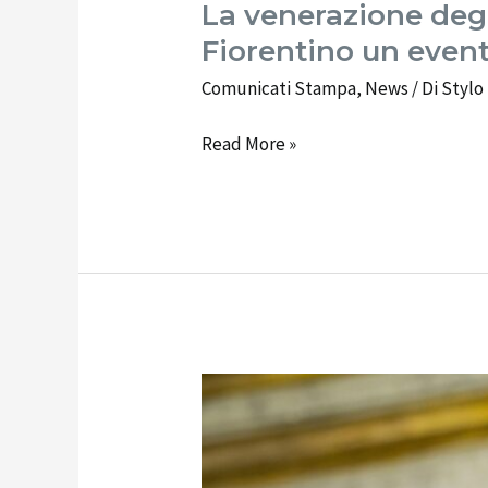
La venerazione degli
La
venerazione
Fiorentino un event
degli
Comunicati Stampa
,
News
/ Di
Stylo
agricoltori
sorrentini
Read More »
per
Sant’Antonino,
a
Villa
Fiorentino
un
evento
dedicato
Grandi
all\’agrumicoltura
celebrazioni
a
Sorrento