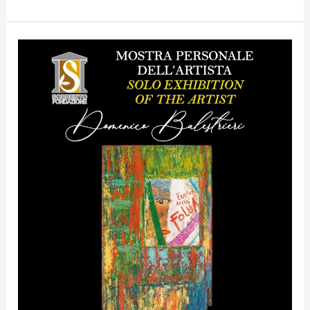
In
Villa
Fiorentino
a
Sorrento
dal
7
al
29
Giugno
2025
“Elogio
alla
Follia”