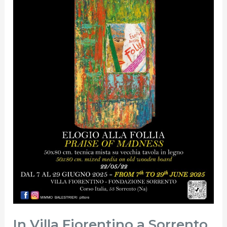
7
al
29
Giugno
2025
“Elogio
alla
Follia”
–
Personale
di
Domenico
Balestrieri
In Villa Fiorentino a Sorrento