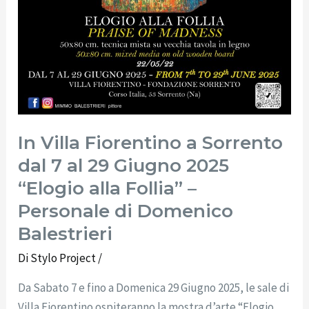
–
Personale
di
Domenico
Balestrieri
In Villa Fiorentino a Sorrento
dal 7 al 29 Giugno 2025
“Elogio alla Follia” –
Personale di Domenico
Balestrieri
Di
Stylo Project
/
Da Sabato 7 e fino a Domenica 29 Giugno 2025, le sale di
Villa Fiorentino ospiteranno la mostra d’arte “Elogio