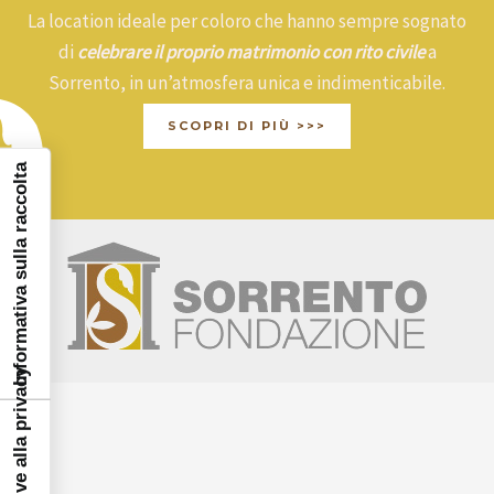
La location ideale per coloro che hanno sempre sognato
di
celebrare il proprio matrimonio con rito civile
a
Sorrento, in un’atmosfera unica e indimenticabile.
SCOPRI DI PIÙ >>>
Informativa sulla raccolta