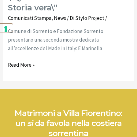
Storia vera\”
Comunicati Stampa
,
News
/ Di
Stylo Project
/
Comune di Sorrento e Fondazione Sorrento
presentano una seconda mostra dedicata
all’eccellenze del Made in Italy: E.Marinella
Read More »
Matrimoni a Villa Fiorentino:
un
sì
da favola nella costiera
sorrentina