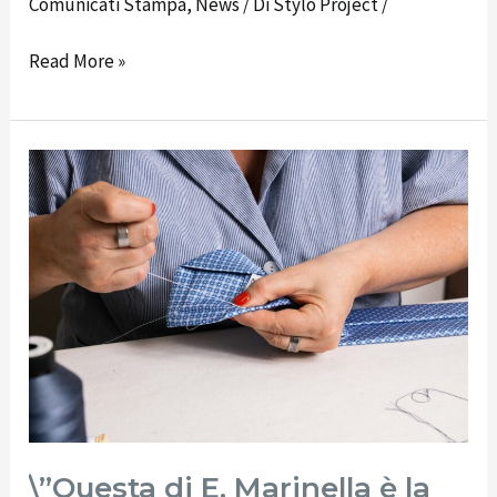
Sant’Antonino,
Comunicati Stampa
,
News
/ Di
Stylo Project
/
a
Read More »
Villa
Fiorentino
un
evento
\”Questa
dedicato
di
all\’agrumicoltura
E.
Marinella
è
la
Storia
vera\”
\”Questa di E. Marinella è la