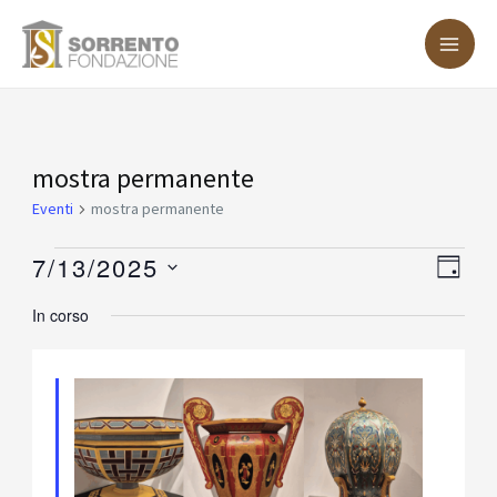
Vai
MA
al
ME
contenuto
Eventi
mostra permanente
for
Eventi
mostra permanente
Luglio
7/13/2025
Vist
Eve
GIOR
13,
Vis
Nav
Seleziona
In corso
2025
Nav
la
data.