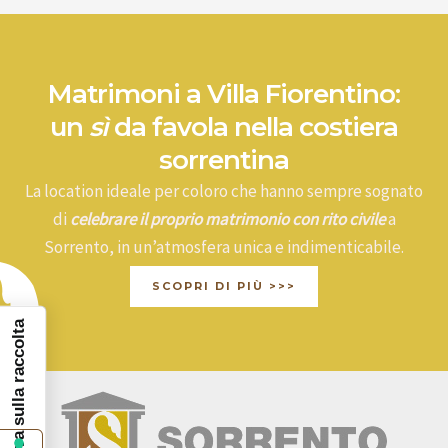
Matrimoni a Villa Fiorentino:
un
sì
da favola nella costiera
sorrentina
La location ideale per coloro che hanno sempre sognato
di
celebrare il proprio matrimonio con rito civile
a
Sorrento, in un’atmosfera unica e indimenticabile.
SCOPRI DI PIÙ >>>
Informativa sulla raccolta