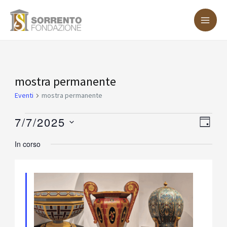
Vai
MA
al
ME
contenuto
Eventi
mostra permanente
for
Eventi
mostra permanente
Luglio
7/7/2025
Vist
Eve
GIOR
7,
Vis
Nav
Seleziona
In corso
2025
Nav
la
data.