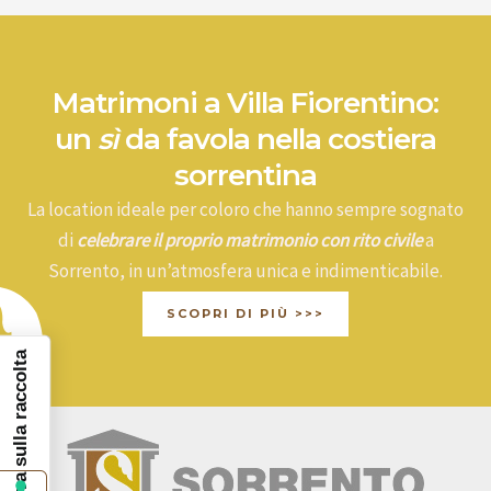
Matrimoni a Villa Fiorentino:
un
sì
da favola nella costiera
sorrentina
La location ideale per coloro che hanno sempre sognato
di
celebrare il proprio matrimonio con rito civile
a
Sorrento, in un’atmosfera unica e indimenticabile.
SCOPRI DI PIÙ >>>
Informativa sulla raccolta