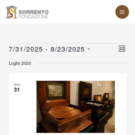
Vai
MA
al
ME
contenuto
Eventi
7/31/2025
 - 
8/23/2025
Vist
Eve
LISTA
Vis
Nav
Seleziona
Luglio 2025
Nav
la
data.
GIO
31