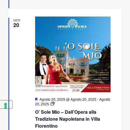
MER
20
Segnalati
Agosto 20, 2025 @ Agosto 20, 2025
-
Agosto
O’
20, 2025
Sole
O’ Sole Mio – Dall’Opera alla
Mio
–
Tradizione Napoletana in Villa
Dall’Opera
Fiorentino
alla