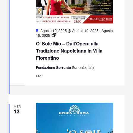
Segnalati
Agosto 10, 2025 @ Agosto 10, 2025
-
Agosto
O’
10, 2025
Sole
O’ Sole Mio – Dall’Opera alla
Mio
–
Tradizione Napoletana in Villa
Dall’Opera
Fiorentino
alla
Tradizione
Fondazione Sorrento
Sorrento, Italy
Napoletana
in
€45
Villa
Fiorentino
MER
13