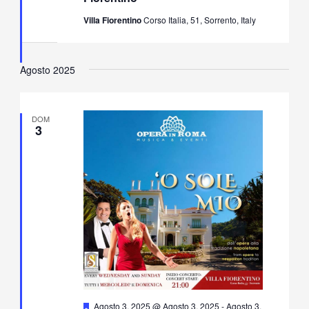
Villa Fiorentino
Corso Italia, 51, Sorrento, Italy
Agosto 2025
DOM
3
Segnalati
Agosto 3, 2025 @ Agosto 3, 2025
-
Agosto 3,