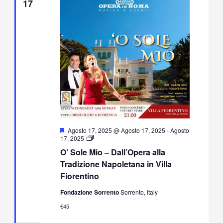
17
Segnalati
Agosto 17, 2025 @ Agosto 17, 2025
-
Agosto
O’
17, 2025
Sole
O’ Sole Mio – Dall’Opera alla
Mio
–
Tradizione Napoletana in Villa
Dall’Opera
Fiorentino
alla
Tradizione
Fondazione Sorrento
Sorrento, Italy
Napoletana
in
€45
Villa
Fiorentino