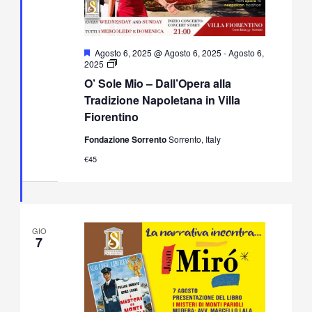
Segnalati
Agosto 6, 2025 @ Agosto 6, 2025
-
Agosto 6,
O’
2025
Sole
O’ Sole Mio – Dall’Opera alla
Mio
–
Tradizione Napoletana in Villa
Dall’Opera
Fiorentino
alla
Tradizione
Fondazione Sorrento
Sorrento, Italy
Napoletana
in
€45
Villa
Fiorentino
GIO
7