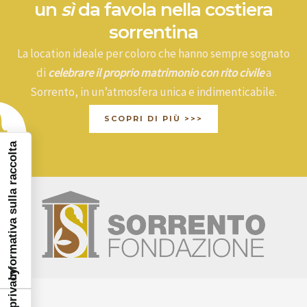
un
sì
da favola nella costiera
sorrentina
La location ideale per coloro che hanno sempre sognato
di
celebrare il proprio matrimonio con rito civile
a
Sorrento, in un’atmosfera unica e indimenticabile.
SCOPRI DI PIÙ >>>
Informativa sulla raccolta