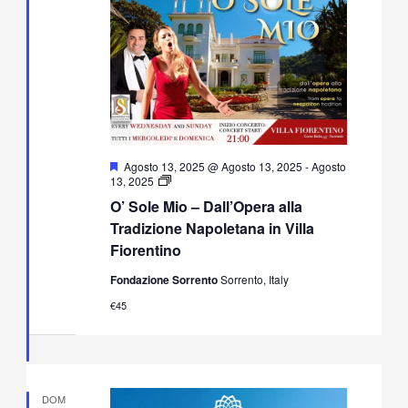
Segnalati
Agosto 13, 2025 @ Agosto 13, 2025
-
Agosto
O’
13, 2025
Sole
O’ Sole Mio – Dall’Opera alla
Mio
–
Tradizione Napoletana in Villa
Dall’Opera
Fiorentino
alla
Tradizione
Fondazione Sorrento
Sorrento, Italy
Napoletana
in
€45
Villa
Fiorentino
DOM