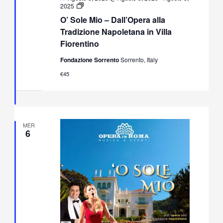
O’
2025
Sole
O’ Sole Mio – Dall’Opera alla
Mio
–
Tradizione Napoletana in Villa
Dall’Opera
Fiorentino
alla
Tradizione
Fondazione Sorrento
Sorrento, Italy
Napoletana
in
€45
Villa
Fiorentino
MER
6