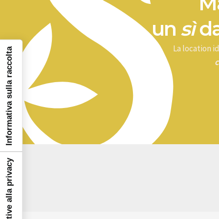
Ma
un
sì
da
La location 
Informativa sulla raccolta
c