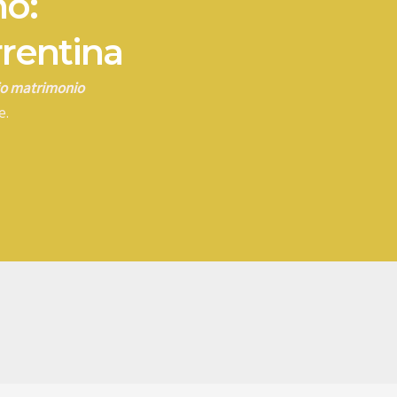
no:
rrentina
rio matrimonio
e.