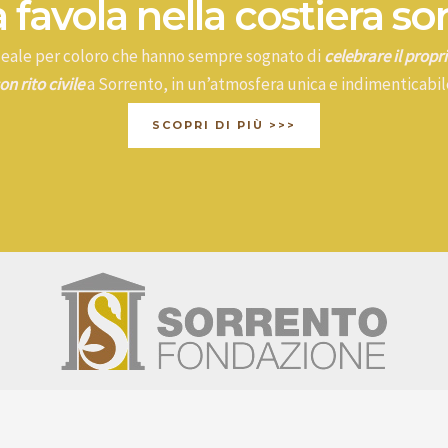
 favola nella costiera so
ideale per coloro che hanno sempre sognato di
celebrare il prop
on rito civile
a Sorrento, in un’atmosfera unica e indimenticabil
SCOPRI DI PIÙ >>>