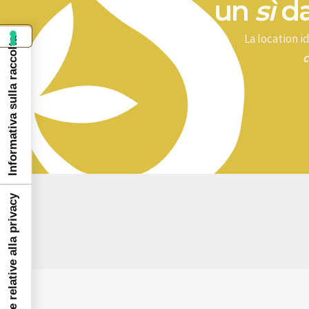
un
sì
da
La location 
Informativa sulla raccolta
c
Le tue preferenze relative alla privacy