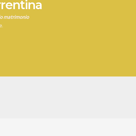
rrentina
rio matrimonio
e.