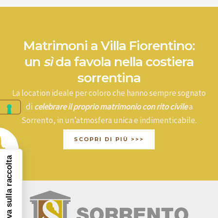
Matrimoni a Villa Fiorentino:
un
sì
da favola nella costiera
sorrentina
La location ideale per coloro che hanno sempre sognato
di
celebrare il proprio matrimonio con rito civile
a
Sorrento, in un’atmosfera unica e indimenticabile.
SCOPRI DI PIÙ >>>
Informativa sulla raccolta