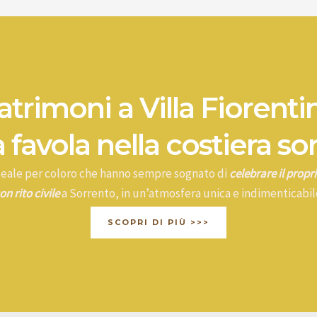
trimoni a Villa Fiorenti
 favola nella costiera so
ideale per coloro che hanno sempre sognato di
celebrare il prop
on rito civile
a Sorrento, in un’atmosfera unica e indimenticabil
SCOPRI DI PIÙ >>>