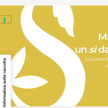
Ma
un
sì
da
La location 
Informativa sulla raccolta
c