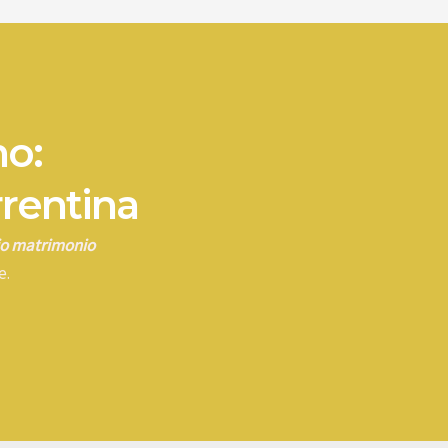
no:
rrentina
rio matrimonio
e.