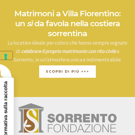
Matrimoni a Villa Fiorentino:
un
sì
da favola nella costiera
sorrentina
La location ideale per coloro che hanno sempre sognato
di
celebrare il proprio matrimonio con rito civile
a
Sorrento, in un’atmosfera unica e indimenticabile.
SCOPRI DI PIÙ >>>
Informativa sulla raccolta