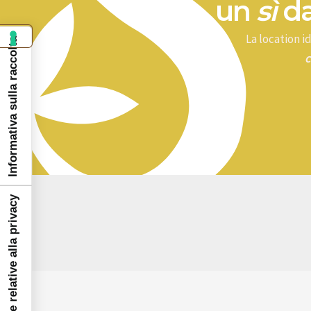
un
sì
da
La location 
Informativa sulla raccolta
c
Le tue preferenze relative alla privacy