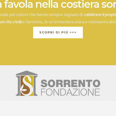
 favola nella costiera so
ideale per coloro che hanno sempre sognato di
celebrare il prop
on rito civile
a Sorrento, in un’atmosfera unica e indimenticabil
SCOPRI DI PIÙ >>>