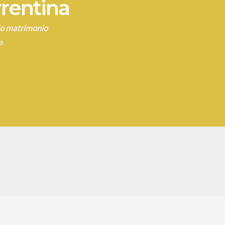
rrentina
rio matrimonio
e.