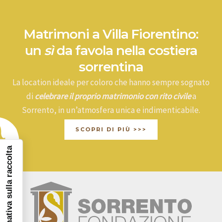
Matrimoni a Villa Fiorentino:
un
sì
da favola nella costiera
sorrentina
La location ideale per coloro che hanno sempre sognato
di
celebrare il proprio matrimonio con rito civile
a
Sorrento, in un’atmosfera unica e indimenticabile.
SCOPRI DI PIÙ >>>
Informativa sulla raccolta