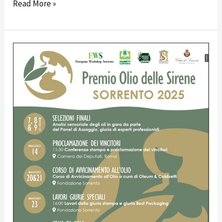
Read More »
Villa
Fiorentino
cuore
delle
selezioni
per
il
Premio
Olio
delle
Sirene
2025