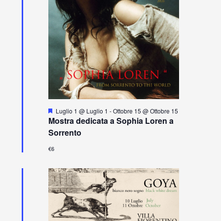
S
Luglio 1 @ Luglio 1
-
Ottobre 15 @ Ottobre 15
e
Mostra dedicata a Sophia Loren a
g
Sorrento
n
a
€6
l
a
t
i