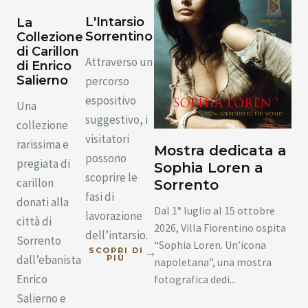
L'Intarsio
La
Sorrentino
Collezione
di Carillon
Attraverso un
di Enrico
Salierno
percorso
espositivo
Una
suggestivo, i
collezione
visitatori
rarissima e
Mostra dedicata a
possono
pregiata di
Sophia Loren a
scoprire le
carillon
Sorrento
fasi di
donati alla
Dal 1° luglio al 15 ottobre
lavorazione
città di
2026, Villa Fiorentino ospita
dell’intarsio.
Sorrento
“Sophia Loren. Un’icona
SCOPRI DI
dall’ebanista
PIÙ
napoletana”, una mostra
Enrico
fotografica dedi...
Salierno e