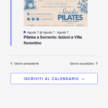
S
Agosto 7 @ Agosto 7
-
Agosto 7
e
Pilates a Sorrento: lezioni a Villa
g
fiorentino
n
a
l
a
t
i
Giorno precedente
Giorno successivo
ISCRIVITI AL CALENDARIO