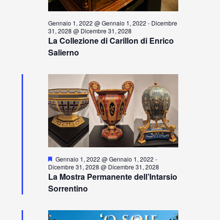
a
Gennaio 1, 2022 @ Gennaio 1, 2022
-
Dicembre
l
31, 2028 @ Dicembre 31, 2028
La Collezione di Carillon di Enrico
a
Salierno
d
a
t
a
.
S
Gennaio 1, 2022 @ Gennaio 1, 2022
-
e
Dicembre 31, 2028 @ Dicembre 31, 2028
g
La Mostra Permanente dell’Intarsio
n
Sorrentino
a
l
a
t