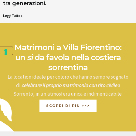
tra generazioni.
Leggi Tutto »
Matrimoni a Villa Fiorentino:
un
sì
da favola nella costiera
sorrentina
La location ideale per coloro che hanno sempre sognato
di
celebrare il proprio matrimonio con rito civile
a
Sorrento, in un’atmosfera unica e indimenticabile.
SCOPRI DI PIÙ >>>