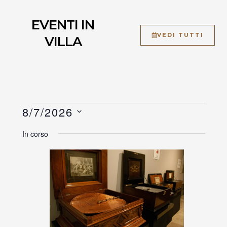
EVENTI IN
VEDI TUTTI
VILLA
Eventi
8/7/2026
S
for
In corso
e
Agosto
l
e
7,
z
i
2026
o
n