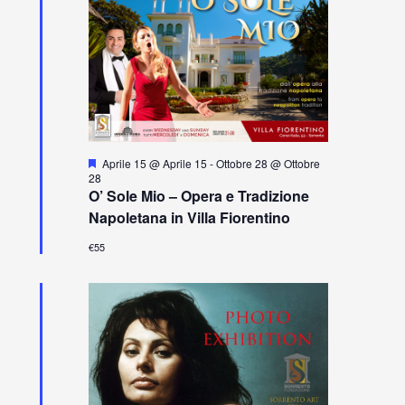
i
S
Aprile 15 @ Aprile 15
-
Ottobre 28 @ Ottobre
e
28
g
O’ Sole Mio – Opera e Tradizione
n
Napoletana in Villa Fiorentino
a
l
€55
a
t
i