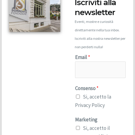
Iscriviti alla
newsletter
Eventi, mostre e curiosità
direttamente nella tua inbox.
Iscriviti alla nostra newsletter per
non perderti nulla!
Email
*
Consenso
*
Si, accetto la
Privacy Policy
E
Marketing
m
Si, accetto il
a