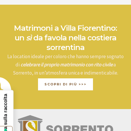
Matrimoni a Villa Fiorentino:
un
sì
da favola nella costiera
sorrentina
La location ideale per coloro che hanno sempre sognato
di
celebrare il proprio matrimonio con rito civile
a
Sorrento, in un’atmosfera unica e indimenticabile.
SCOPRI DI PIÙ >>>
Informativa sulla raccolta