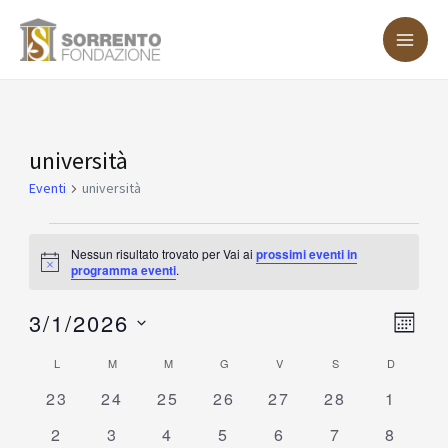
Vai
MA
al
ME
contenuto
LUNEDÌ
MARTEDÌ
MERCOLEDÌ
GIOVEDÌ
VENERDÌ
SABATO
DOMENIC
Eventi
università
Eventi
università
Nessun risultato trovato per Vai ai
prossimi eventi in
Notice
programma eventi
.
3/1/2026
Vist
Eve
MESE
Vis
Nav
Seleziona
Calendario
L
M
M
G
V
S
D
Nav
la
0
0
0
0
0
0
0
di
23
24
25
26
27
28
1
data.
eventi
eventi
eventi
eventi
eventi
eventi
eventi
Eventi
0
0
0
0
0
0
0
2
3
4
5
6
7
8