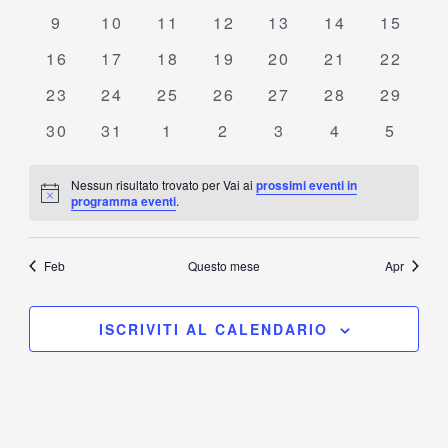
eventi
eventi
eventi
eventi
eventi
eventi
eventi
0
0
0
0
0
0
0
9
10
11
12
13
14
15
eventi
eventi
eventi
eventi
eventi
eventi
eventi
0
0
0
0
0
0
0
16
17
18
19
20
21
22
eventi
eventi
eventi
eventi
eventi
eventi
eventi
0
0
0
0
0
0
0
23
24
25
26
27
28
29
eventi
eventi
eventi
eventi
eventi
eventi
eventi
0
0
0
0
0
0
0
30
31
1
2
3
4
5
eventi
eventi
eventi
eventi
eventi
eventi
eventi
Nessun risultato trovato per Vai ai
prossimi eventi in
Notice
programma eventi
.
Feb
Questo mese
Apr
ISCRIVITI AL CALENDARIO