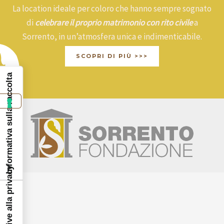
La location ideale per coloro che hanno sempre sognato
di
celebrare il proprio matrimonio con rito civile
a
Sorrento, in un’atmosfera unica e indimenticabile.
SCOPRI DI PIÙ >>>
Informativa sulla raccolta