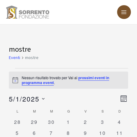
Vai
MA
al
ME
contenuto
LUNEDÌ
MARTEDÌ
MERCOLEDÌ
GIOVEDÌ
VENERDÌ
SABATO
DOMENIC
Eventi
mostre
Eventi
mostre
Nessun risultato trovato per Vai ai
prossimi eventi in
Notice
programma eventi
.
5/1/2025
Vist
Eve
MESE
Vis
Nav
Seleziona
Calendario
L
M
M
G
V
S
D
Nav
la
0
0
0
0
0
0
0
di
28
29
30
1
2
3
4
data.
eventi
eventi
eventi
eventi
eventi
eventi
eventi
Eventi
0
0
0
0
0
0
0
5
6
7
8
9
10
11