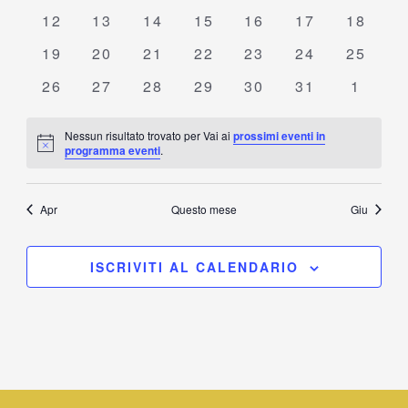
eventi
eventi
eventi
eventi
eventi
eventi
eventi
0
0
0
0
0
0
0
12
13
14
15
16
17
18
eventi
eventi
eventi
eventi
eventi
eventi
eventi
0
0
0
0
0
0
0
19
20
21
22
23
24
25
eventi
eventi
eventi
eventi
eventi
eventi
eventi
0
0
0
0
0
0
0
26
27
28
29
30
31
1
eventi
eventi
eventi
eventi
eventi
eventi
eventi
Nessun risultato trovato per Vai ai
prossimi eventi in
Notice
programma eventi
.
Apr
Questo mese
Giu
ISCRIVITI AL CALENDARIO