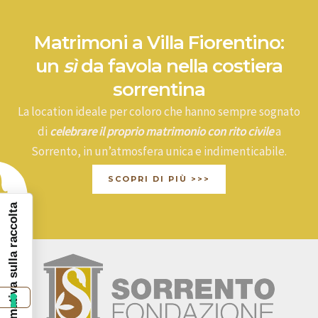
Matrimoni a Villa Fiorentino:
un
sì
da favola nella costiera
sorrentina
La location ideale per coloro che hanno sempre sognato
di
celebrare il proprio matrimonio con rito civile
a
Sorrento, in un’atmosfera unica e indimenticabile.
SCOPRI DI PIÙ >>>
Informativa sulla raccolta