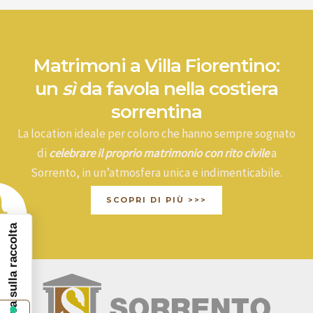
Matrimoni a Villa Fiorentino:
un
sì
da favola nella costiera
sorrentina
La location ideale per coloro che hanno sempre sognato
di
celebrare il proprio matrimonio con rito civile
a
Sorrento, in un’atmosfera unica e indimenticabile.
SCOPRI DI PIÙ >>>
Informativa sulla raccolta