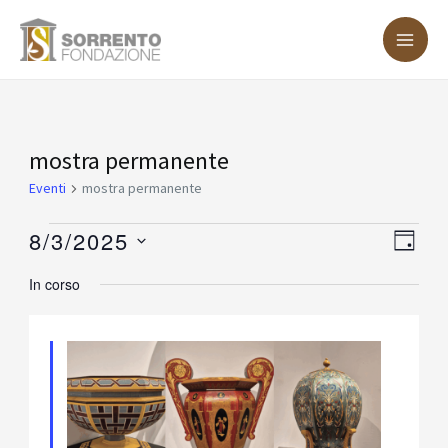
Vai
MA
al
ME
contenuto
Eventi
mostra permanente
for
Eventi
mostra permanente
Agosto
8/3/2025
Vist
Eve
GIOR
3,
Vis
Nav
Seleziona
In corso
2025
Nav
la
data.