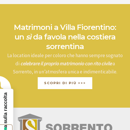
Matrimoni a Villa Fiorentino:
un
sì
da favola nella costiera
sorrentina
La location ideale per coloro che hanno sempre sognato
di
celebrare il proprio matrimonio con rito civile
a
Sorrento, in un’atmosfera unica e indimenticabile.
SCOPRI DI PIÙ >>>
Informativa sulla raccolta