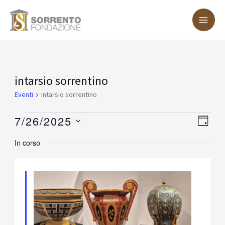
Vai
MA
al
ME
contenuto
Eventi
intarsio sorrentino
for
Eventi
intarsio sorrentino
Luglio
7/26/2025
Vist
Eve
GIOR
26,
Vis
Nav
Seleziona
In corso
2025
Nav
la
data.