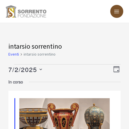
Vai
MA
al
ME
contenuto
Eventi
intarsio sorrentino
for
Eventi
intarsio sorrentino
Luglio
7/2/2025
Vist
Eve
GIOR
2,
Vis
Nav
Seleziona
In corso
2025
Nav
la
data.