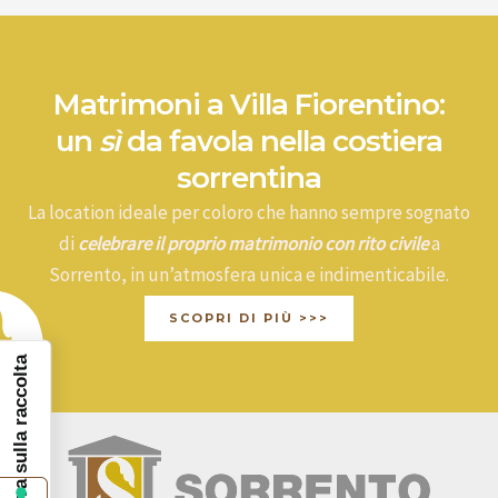
Matrimoni a Villa Fiorentino:
un
sì
da favola nella costiera
sorrentina
La location ideale per coloro che hanno sempre sognato
di
celebrare il proprio matrimonio con rito civile
a
Sorrento, in un’atmosfera unica e indimenticabile.
SCOPRI DI PIÙ >>>
Informativa sulla raccolta