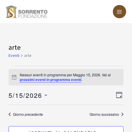
Vai
MA
al
ME
contenuto
Eventi
arte
for
Eventi
arte
Maggio
15,
Nessun eventi in programma per Maggio 15, 2026. Vai ai
Notice
prossimi eventi in programma eventi
.
2026
5/15/2026
Vist
Eve
GIOR
Vis
Nav
Seleziona
Nav
la
Giorno precedente
Giorno successivo
data.