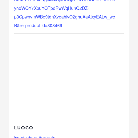
ynoWQY7XpuYQTpdRwWqH6nQ2DZ-
p3CpwnvmWBe9tdhXveahivO2ghuAaAtxyEALw_wc
B&re-product-id=308469
LUOGO
Fondazione Sorrento