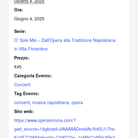
Giugno 4, 2025
Ora:
Giugno 4, 2025
Serie:
O’ Sole Mio – Dall’Opera alla Tradizione Napoletana
in Villa Fiorentino
Prezzo:
€45
Categoria Evento:
Concerti
Tag Evento:
concerti
,
musica napoletana
,
opera
Sito web:
https://www.operainroma.com/?
gad_source=1&gbraid=0AAAAADnoslAcYoKILI17hs-
KoXFZ79KMq&gclid=Cj0KCQjw_JzABhC2ARIsAPe3