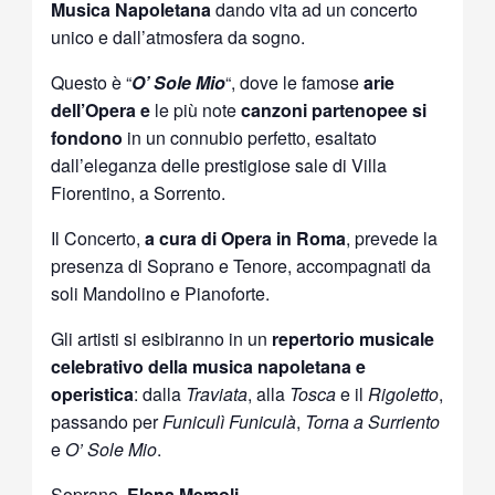
Musica Napoletana
dando vita ad un concerto
unico e dall’atmosfera da sogno.
Questo è “
O’ Sole Mio
“, dove le famose
arie
dell’Opera e
le più note
canzoni partenopee si
fondono
in un connubio perfetto, esaltato
dall’eleganza delle prestigiose sale di Villa
Fiorentino, a Sorrento.
Il Concerto,
a cura di Opera in Roma
, prevede la
presenza di Soprano e Tenore, accompagnati da
soli Mandolino e Pianoforte.
Gli artisti si esibiranno in un
repertorio musicale
celebrativo della musica napoletana e
operistica
: dalla
Traviata
, alla
Tosca
e il
Rigoletto
,
passando per
Funiculì Funiculà
,
Torna a Surriento
e
O’ Sole Mio
.
Soprano,
Elena Memoli