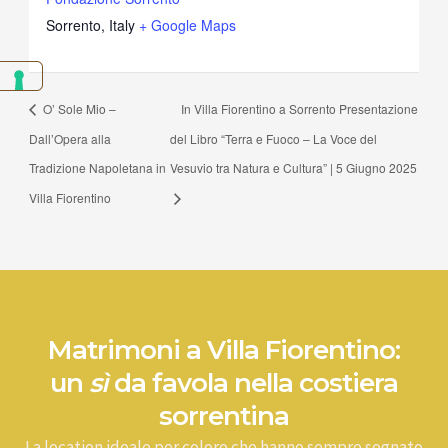
Sorrento
,
Italy
+ Google Maps
O’ Sole Mio –
In Villa Fiorentino a Sorrento Presentazione
Dall’Opera alla
del Libro “Terra e Fuoco – La Voce del
Tradizione Napoletana in
Vesuvio tra Natura e Cultura” | 5 Giugno 2025
Villa Fiorentino
Matrimoni a Villa Fiorentino:
un
sì
da favola nella costiera
sorrentina
La location ideale per coloro che hanno sempre sognato