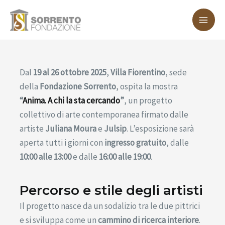
Vai
MA
al
ME
contenuto
Dal
19 al 26 ottobre 2025
,
Villa Fiorentino
, sede
della
Fondazione Sorrento
, ospita la mostra
“
Anima. A chi la sta cercando
”
, un progetto
collettivo di arte contemporanea firmato dalle
artiste
Juliana Moura
e
Julsip
. L’esposizione sarà
aperta tutti i giorni con
ingresso gratuito
, dalle
10:00 alle 13:00
e dalle
16:00 alle 19:00
.
Percorso e stile degli artisti
Il progetto nasce da un sodalizio tra le due pittrici
e si sviluppa come un
cammino di ricerca interiore
.