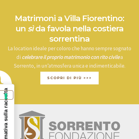
Matrimoni a Villa Fiorentino:
un
sì
da favola nella costiera
sorrentina
La location ideale per coloro che hanno sempre sognato
di
celebrare il proprio matrimonio con rito civile
a
Sorrento, in un’atmosfera unica e indimenticabile.
SCOPRI DI PIÙ >>>
Informativa sulla raccolta