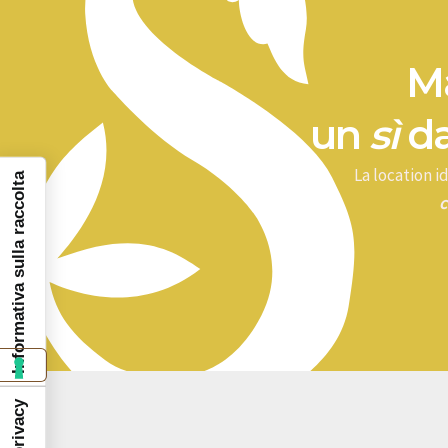
Ma
un
sì
da
La location 
Informativa sulla raccolta
c