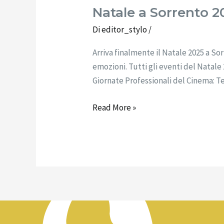
Natale a Sorrento 2
Natale
a
Di
editor_stylo
/
Sorrento
Arriva finalmente il Natale 2025 a So
2025:
emozioni. Tutti gli eventi del Natal
Tutti
Giornate Professionali del Cinema: T
gli
eventi
Read More »
in
programma