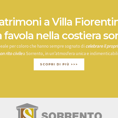
trimoni a Villa Fiorenti
 favola nella costiera so
ideale per coloro che hanno sempre sognato di
celebrare il prop
on rito civile
a Sorrento, in un’atmosfera unica e indimenticabil
SCOPRI DI PIÙ >>>