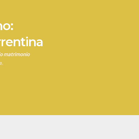
no:
rrentina
rio matrimonio
e.