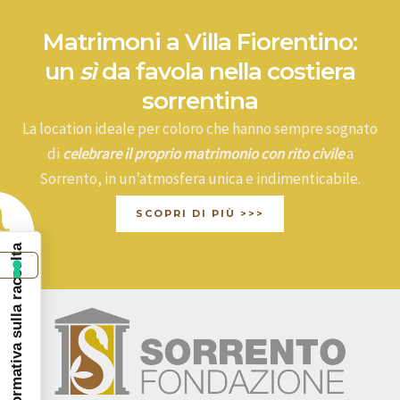
Matrimoni a Villa Fiorentino:
un
sì
da favola nella costiera
sorrentina
La location ideale per coloro che hanno sempre sognato
di
celebrare il proprio matrimonio con rito civile
a
Sorrento, in un’atmosfera unica e indimenticabile.
SCOPRI DI PIÙ >>>
Informativa sulla raccolta