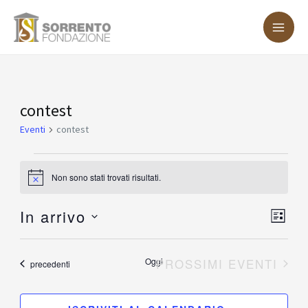
Vai
MA
al
ME
contenuto
Eventi
contest
Eventi
contest
Non sono stati trovati risultati.
Notice
In arrivo
Vist
Eve
LISTA
Vis
Nav
Seleziona
Nav
la
Oggi
PROSSIMI EVENTI
Eventi
precedenti
data.