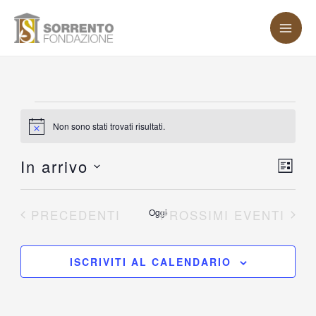
Vai
MA
al
ME
contenuto
Eventi
Non sono stati trovati risultati.
Notice
In arrivo
Vist
Eve
LISTA
Vis
Nav
Seleziona
Nav
la
EVENTI
PRECEDENTI
Oggi
PROSSIMI EVENTI
data.
ISCRIVITI AL CALENDARIO