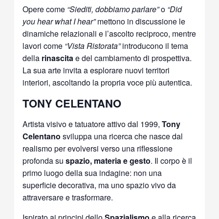
Opere come
“Siediti, dobbiamo parlare”
o
“Did
you hear what I hear”
mettono in discussione le
dinamiche relazionali e l’ascolto reciproco, mentre
lavori come
“Vista Ristorata”
introducono il tema
della
rinascita
e del cambiamento di prospettiva.
La sua arte invita a esplorare nuovi territori
interiori, ascoltando la propria voce più autentica.
TONY CELENTANO
Artista visivo e tatuatore attivo dal 1999,
Tony
Celentano
sviluppa una ricerca che nasce dal
realismo per evolversi verso una riflessione
profonda su
spazio, materia e gesto
. Il corpo è il
primo luogo della sua indagine: non una
superficie decorativa, ma uno spazio vivo da
attraversare e trasformare.
Ispirato ai principi dello
Spazialismo
e alla ricerca