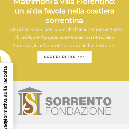
Matrimoni a Villa Fiorentino:
un
sì
da favola nella costiera
sorrentina
La location ideale per coloro che hanno sempre sognato
di
celebrare il proprio matrimonio con rito civile
a
Sorrento, in un’atmosfera unica e indimenticabile.
SCOPRI DI PIÙ >>>
Informativa sulla raccolta