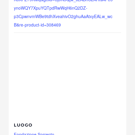
ynoWQY7XpuYQTpdRwWqH6nQ2DZ-
p3CpwnvmWBe9tdhXveahivO2ghuAaAtxyEALw_wc
B&re-product-id=308469
LUOGO
Fondazione Sorrento