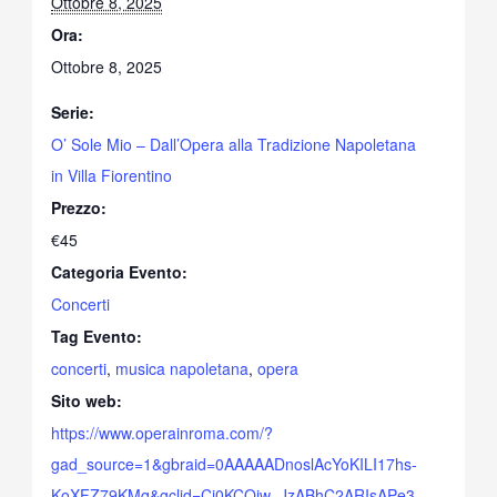
Ottobre 8, 2025
Ora:
Ottobre 8, 2025
Serie:
O’ Sole Mio – Dall’Opera alla Tradizione Napoletana
in Villa Fiorentino
Prezzo:
€45
Categoria Evento:
Concerti
Tag Evento:
concerti
,
musica napoletana
,
opera
Sito web:
https://www.operainroma.com/?
gad_source=1&gbraid=0AAAAADnoslAcYoKILI17hs-
KoXFZ79KMq&gclid=Cj0KCQjw_JzABhC2ARIsAPe3