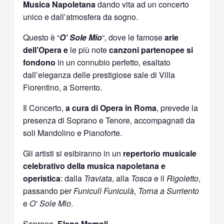
Musica Napoletana
dando vita ad un concerto
unico e dall’atmosfera da sogno.
Questo è “
O’ Sole Mio
“, dove le famose
arie
dell’Opera e
le più note
canzoni partenopee si
fondono
in un connubio perfetto, esaltato
dall’eleganza delle prestigiose sale di Villa
Fiorentino, a Sorrento.
Il Concerto,
a cura di Opera in Roma
, prevede la
presenza di Soprano e Tenore, accompagnati da
soli Mandolino e Pianoforte.
Gli artisti si esibiranno in un
repertorio musicale
celebrativo della musica napoletana e
operistica
: dalla
Traviata
, alla
Tosca
e il
Rigoletto
,
passando per
Funiculì Funiculà
,
Torna a Surriento
e
O’ Sole Mio
.
Soprano,
Elena Memoli