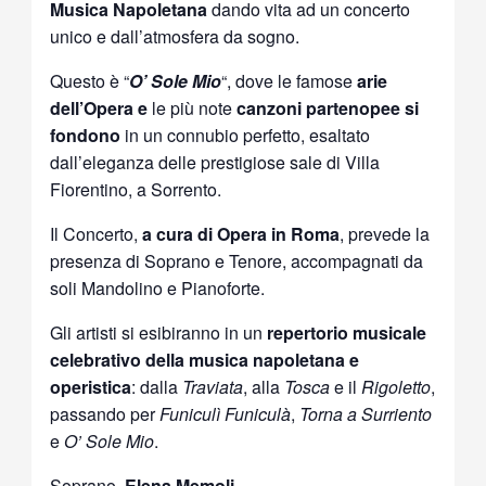
Musica Napoletana
dando vita ad un concerto
unico e dall’atmosfera da sogno.
Questo è “
O’ Sole Mio
“, dove le famose
arie
dell’Opera e
le più note
canzoni partenopee si
fondono
in un connubio perfetto, esaltato
dall’eleganza delle prestigiose sale di Villa
Fiorentino, a Sorrento.
Il Concerto,
a cura di Opera in Roma
, prevede la
presenza di Soprano e Tenore, accompagnati da
soli Mandolino e Pianoforte.
Gli artisti si esibiranno in un
repertorio musicale
celebrativo della musica napoletana e
operistica
: dalla
Traviata
, alla
Tosca
e il
Rigoletto
,
passando per
Funiculì Funiculà
,
Torna a Surriento
e
O’ Sole Mio
.
Soprano,
Elena Memoli