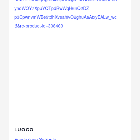
ynoWQY7XpuYQTpdRwWqH6nQ2DZ-
p3CpwnvmWBe9tdhXveahivO2ghuAaAtxyEALw_wc
B&re-product-id=308469
LUOGO
Fondazione Sorrento