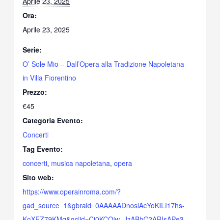
Aprile 23, 2025
Ora:
Aprile 23, 2025
Serie:
O’ Sole Mio – Dall’Opera alla Tradizione Napoletana
in Villa Fiorentino
Prezzo:
€45
Categoria Evento:
Concerti
Tag Evento:
concerti
,
musica napoletana
,
opera
Sito web:
https://www.operainroma.com/?
gad_source=1&gbraid=0AAAAADnoslAcYoKILI17hs-
KoXFZ79KMq&gclid=Cj0KCQjw_JzABhC2ARIsAPe3