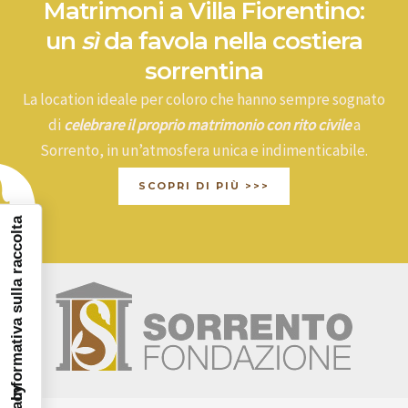
Matrimoni a Villa Fiorentino:
un
sì
da favola nella costiera
sorrentina
La location ideale per coloro che hanno sempre sognato
di
celebrare il proprio matrimonio con rito civile
a
Sorrento, in un’atmosfera unica e indimenticabile.
SCOPRI DI PIÙ >>>
Informativa sulla raccolta