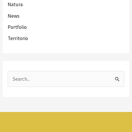
Natura
News
Portfolio
Territorio
C
e
r
c
a
: