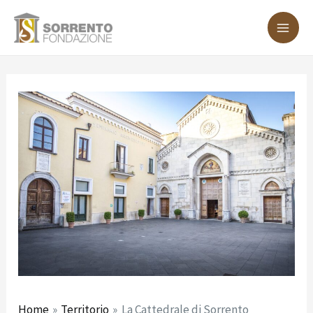
Vai
Navigazione
MA
al
articoli
ME
contenuto
Home
Territorio
La Cattedrale di Sorrento